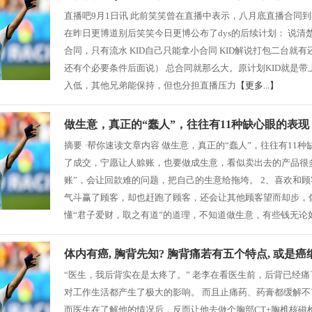
直播吧9月1日讯 此前笑笑曾在直播中表示，八月底直播合同
在昨日更博道别后笑笑今日更博公布了dys的后续计划： 说清
合同，只有流水 KID自己只能拿小合同 KID解说打包二台
还有个必要条件后面说） 总合同就那么大。原计划KID就是带
入低，其他兄弟能保持，但也分担直播压力
【更多...】
做生意，真正的“蠢人”，往往有11种缺心眼的表
摘要 ·帮你速读文章内容 做生意，真正的“蠢人”，往往有11
了成交，宁愿让人赊账，也要做成生意，看似卖出去的产品很
账”，会让回款难的问题，把自己的生意给拖垮。 2、喜欢和
气斗赢了顾客，却也赶跑了顾客，还会让其他顾客望而却步，像
懂“君子爱财，取之有道”的道理，不知道做生意，有些钱无论
体内有癌, 胸背先知? 胸背痛若有五个特点, 或是癌
“医生，我后背实在是太疼了。” 老李在看医生前，后背已经
对工作生活都产生了极大的影响。 而且止痛药、药膏都缓解不
而医生在了解他的情况后，反而让他去做个胸部CT+胸椎核磁