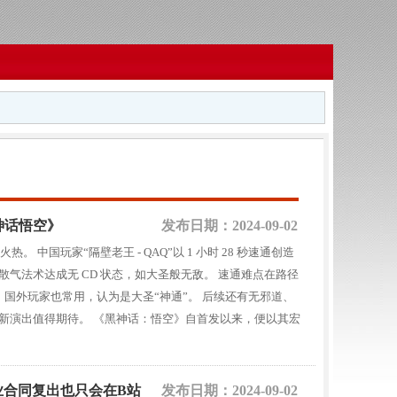
黑神话悟空》
发布日期：2024-09-02
 中国玩家“隔壁老王 - QAQ”以 1 小时 28 秒速通创造
气法术达成无 CD 状态，如大圣般无敌。 速通难点在路径
，国外玩家也常用，认为是大圣“神通”。 后续还有无邪道、
新演出值得期待。 《黑神话：悟空》自首发以来，便以其宏
竞业合同复出也只会在B站
发布日期：2024-09-02