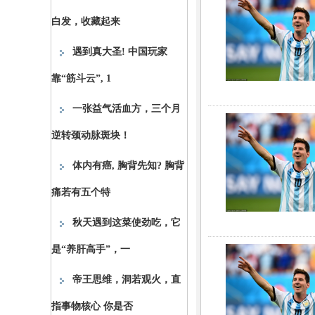
白发，收藏起来
遇到真大圣! 中国玩家
靠“筋斗云”, 1
一张益气活血方，三个月
逆转颈动脉斑块！
体内有癌, 胸背先知? 胸背
痛若有五个特
秋天遇到这菜使劲吃，它
是“养肝高手”，一
帝王思维，洞若观火，直
指事物核心 你是否