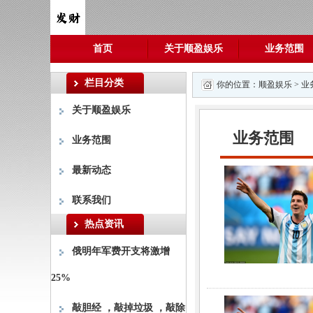
首页
关于顺盈娱乐
业务范围
栏目分类
你的位置：
顺盈娱乐
>
业
关于顺盈娱乐
业务范围
业务范围
最新动态
联系我们
热点资讯
俄明年军费开支将激增
25%
敲胆经 ，敲掉垃圾 ，敲除