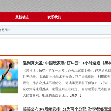
最新动态
联系我们
务范围
>
遇到真大圣! 中国玩家靠“筋斗云”, 1小时速通《
《黑神话：悟空》首发一周多，通关玩家仅 1.6%，但速通挑战火热。
世界纪录。 其借助土地法术变金蝉，巧用游戏机制，利用聚形散
规划，他多次挑战不断优化。 游戏虽更新补丁但该 BUG 仍在
全收集等速通挑战，速通规则正在制定。 全球速通挑战者的全
大的世界观、细腻的画面表现以
【更多...】
笑笑公布dys后续安排: 分为两个分部, 孙李都签