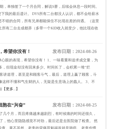
到期，单独签了一个月合同，解说S赛，后续会休息一段时间。
楚下我的最后遗计。 DYS所有二台都没人认识，都不会给薪水
就有还不错的合同，所有兄弟都能保住不比现在差的待遇。（这里
上所有二台去成都弄（多带一个KID收入就变少，他比现在收
现，希望你没有！
发布日期：2024-08-26
种缺心眼的表现，希望你没有！ 1、一味看重和追求成交量，为
多，但现金却没有回来多少。时间长了，会积累一堆“烂
顾客讲道理，甚至是和顾客斗气，最后，道理上赢了顾客，斗
这样不懂和气生财的人，无疑是生意场上的蠢人。 3、不
如
【更多...】
细胞在“兴奋”
发布日期：2024-08-25
痛了几个月，而且疼痛越来越剧烈，有时候痛的时间还很久，
了，他心里隐隐感觉不对劲，最后还是去医院做了检查。 然
检查。果不其然，老李的背痛罪魁祸首就是肺癌。 老李也懵