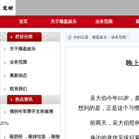
首页
关于顺盈娱乐
业务范围
栏目分类
你的位置：
顺盈娱乐
>
业务范围
>
关于顺盈娱乐
晚上
业务范围
最新动态
联系我们
吴大伯今年65岁
热点资讯
想到的是，正是这个习
俄明年军费开支将激增
前两天，吴大伯照
25%
敲胆经 ，敲掉垃圾 ，敲除
身边的老伴见状赶紧