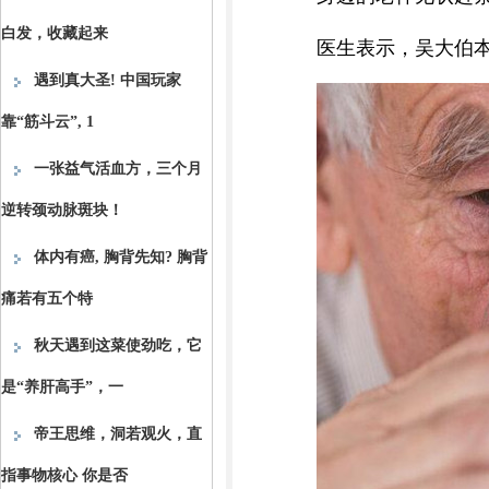
白发，收藏起来
医生表示，吴大伯
遇到真大圣! 中国玩家
靠“筋斗云”, 1
一张益气活血方，三个月
逆转颈动脉斑块！
体内有癌, 胸背先知? 胸背
痛若有五个特
秋天遇到这菜使劲吃，它
是“养肝高手”，一
帝王思维，洞若观火，直
指事物核心 你是否