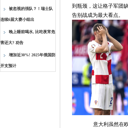
到瓶颈，这让格子军团
被忽视的强队？！瑞士队
告别战成为最大看点。
连续6届大赛小组出
晚上睡前喝水, 比吃夜宵危
害还大? 劝告
增加近30%! 2025年俄国防
开支预计
意大利虽然在欧洲