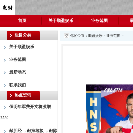
首页
关于顺盈娱乐
业务范围
栏目分类
你的位置：
顺盈娱乐
>
业务范围
>
关于顺盈娱乐
业务范围
最新动态
联系我们
热点资讯
俄明年军费开支将激增
25%
敲胆经 ，敲掉垃圾 ，敲除