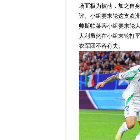
场面极为被动，加之自
评。小组赛末轮这支欧
帅斯帕莱蒂小组赛末轮
大利虽然在小组末轮打
衣军团不容有失。