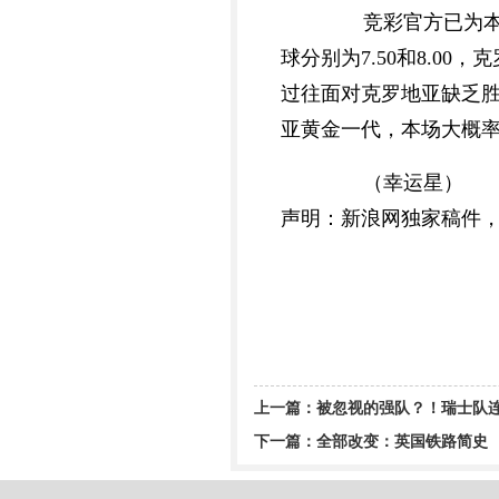
竞彩官方已为本场焦
球分别为7.50和8.00
过往面对克罗地亚缺乏
亚黄金一代，本场大概
（幸运星）
声明：新浪网独家稿件
上一篇：
被忽视的强队？！瑞士队连
下一篇：
全部改变：英国铁路简史