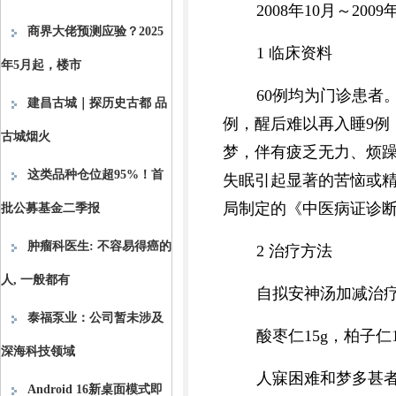
2008年10月～2
商界大佬预测应验？2025
1 临床资料
年5月起，楼市
60例均为门诊患者。
建昌古城｜探历史古都 品
例，醒后难以再入睡9例
古城烟火
梦，伴有疲乏无力、烦躁
这类品种仓位超95%！首
失眠引起显著的苦恼或精
局制定的《中医病证诊断
批公募基金二季报
肿瘤科医生: 不容易得癌的
2 治疗方法
人, 一般都有
自拟安神汤加减治
泰福泵业：公司暂未涉及
酸枣仁15g，柏子仁1
深海科技领域
人寐困难和梦多甚者
Android 16新桌面模式即