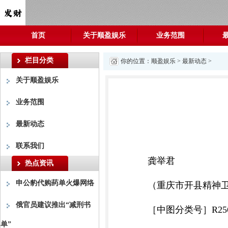
首页
关于顺盈娱乐
业务范围
栏目分类
你的位置：
顺盈娱乐
>
最新动态
>
关于顺盈娱乐
业务范围
最新动态
联系我们
龚举君
热点资讯
申公豹代购药单火爆网络
（重庆市开县精神卫生
俄官员建议推出“减刑书
［中图分类号］R256.2
单”