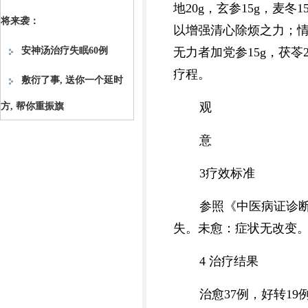
地20g，玄参15g，麦冬
将来袭：
以增强清心除烦之力；情怀
安神汤治疗失眠60例
无力者加党参15g，茯苓
疗程。
敷衍了事, 送你一个延时
观
方, 帮你重振旗
意
3疗效标准
参照《中医病证诊
失。未愈：症状无改变
4 治疗结果
治愈37例，好转19例