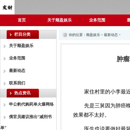
首页
关于顺盈娱乐
业务范围
栏目分类
你的位置：
顺盈娱乐
>
最新动态
>
关于顺盈娱乐
肿瘤
业务范围
最新动态
联系我们
家住村里的小李最
热点资讯
申公豹代购药单火爆网络
先是三舅因为肺癌
效果都不太好。
俄官员建议推出“减刑书
单”
医生也说要做好最