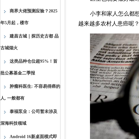
商界大佬预测应验？2025
小李和家人怎么都
年5月起，楼市
越来越多农村人患癌呢
建昌古城｜探历史古都 品
古城烟火
这类品种仓位超95%！首
批公募基金二季报
肿瘤科医生: 不容易得癌的
人, 一般都有
泰福泵业：公司暂未涉及
深海科技领域
Android 16新桌面模式即