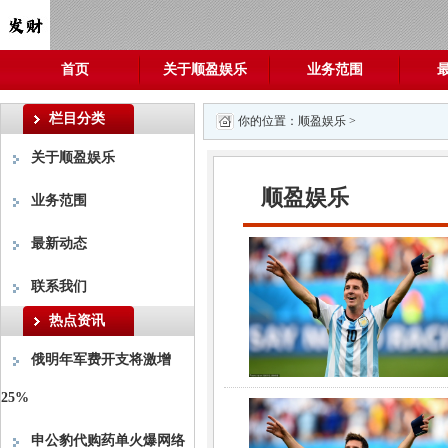
首页
关于顺盈娱乐
业务范围
栏目分类
你的位置：
顺盈娱乐
>
关于顺盈娱乐
顺盈娱乐
业务范围
最新动态
联系我们
热点资讯
俄明年军费开支将激增
25%
申公豹代购药单火爆网络